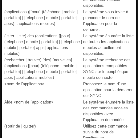
disponibles.
(applications ([[pour] (téléphone | mobile |
Le système vous invite à
portable)] | [téléphone | mobile | portable]
prononcer le nom de
apps) | applications mobiles)
l'application pour la
démarrer.
(lister | liste) des (applications [[pour]
Le système énumère la liste
(téléphone | mobile | portable)] | [téléphone |
de toutes les applications
mobile | portable] apps| applications
mobiles actuellement
mobiles)
disponibles.
(rechercher | trouver) [des] [nouvelles]
Le système recherche des
(applications [[pour] (téléphone | mobile |
applications compatibles
portable)] | [téléphone | mobile | portable]
SYNC sur le périphérique
apps | applications mobiles)
mobile connecté.
<nom de l'application>
Prononcez le nom d'une
application pour la démarrer
sur SYNC.
Aide <nom de l'application>
Le système énumère la liste
des commandes vocales
disponibles avec
l'application demandée.
(sortir de | quitter)
Utilisez cette commande
suivie du nom de
l'application.