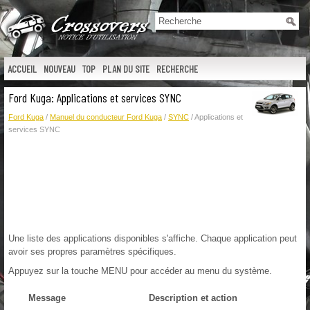
ACCUEIL
NOUVEAU
TOP
PLAN DU SITE
RECHERCHE
Ford Kuga: Applications et services SYNC
Ford Kuga
/
Manuel du conducteur Ford Kuga
/
SYNC
/ Applications et
services SYNC
Une liste des applications disponibles s'affiche. Chaque application peut
avoir ses propres paramètres spécifiques.
Appuyez sur la touche MENU pour accéder au menu du système.
Message
Description et action