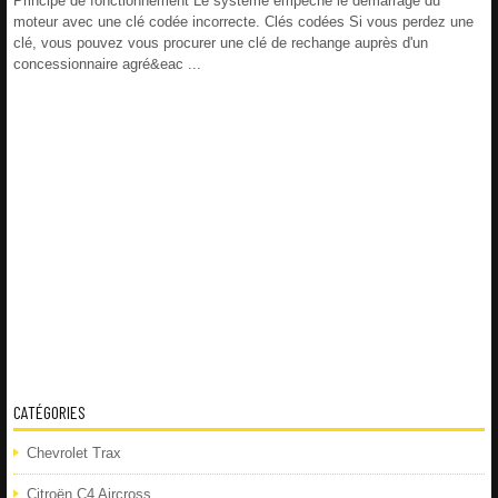
Principe de fonctionnement Le système empêche le démarrage du
moteur avec une clé codée incorrecte. Clés codées Si vous perdez une
clé, vous pouvez vous procurer une clé de rechange auprès d'un
concessionnaire agré&eac ...
CATÉGORIES
Chevrolet Trax
Citroën C4 Aircross