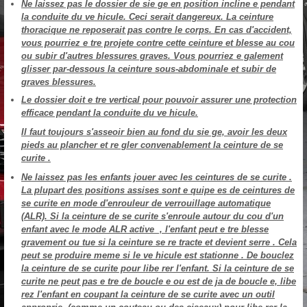
Ne laissez pas le dossier de sie ge en position incline e pendant
la conduite du ve hicule. Ceci serait dangereux. La ceinture
thoracique ne reposerait pas contre le corps. En cas d'accident,
vous pourriez e tre projete contre cette ceinture et blesse au cou
ou subir d'autres blessures graves. Vous pourriez e galement
glisser par-dessous la ceinture sous-abdominale et subir de
graves blessures.
Le dossier doit e tre vertical pour pouvoir assurer une protection
efficace pendant la conduite du ve hicule.
Il faut toujours s'asseoir bien au fond du sie ge, avoir les deux
pieds au plancher et re gler convenablement la ceinture de se
curite .
Ne laissez pas les enfants jouer avec les ceintures de se curite .
La plupart des positions assises sont e quipe es de ceintures de
se curite en mode d'enrouleur de verrouillage automatique
(ALR). Si la ceinture de se curite s'enroule autour du cou d'un
enfant avec le mode ALR active , l'enfant peut e tre blesse
gravement ou tue si la ceinture se re tracte et devient serre . Cela
peut se produire meme si le ve hicule est stationne . De bouclez
la ceinture de se curite pour libe rer l'enfant. Si la ceinture de se
curite ne peut pas e tre de boucle e ou est de ja de boucle e, libe
rez l'enfant en coupant la ceinture de se curite avec un outil