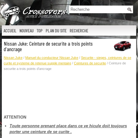
ACCUEIL
NOUVEAU
TOP
PLAN DU SITE
RECHERCHE
Nissan Juke: Ceinture de securite a trois points
d'ancrage
Nissan Juke
/
Manuel du conducteur Nissan Juke
/
Securite - sieges, ceintures de se
curite et systeme de retenue supple mentaire
/
Ceintures de securite
/ Ceinture de
securite a trois points d'ancrage
ATTENTION
Toute personne prenant place dans ce ve hicule doit toujours
porter une ceinture de se curite .