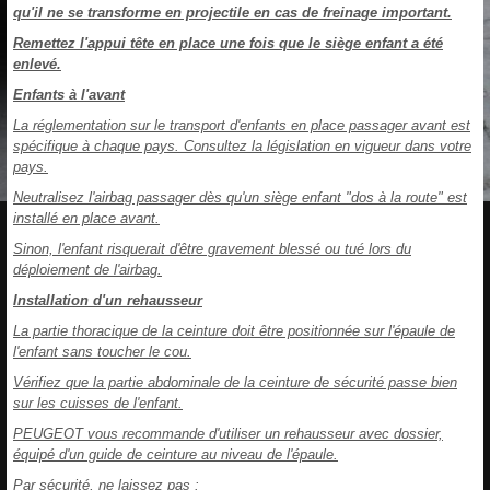
qu'il ne se transforme en projectile en cas de freinage important.
Remettez l'appui tête en place une fois que le siège enfant a été
enlevé.
Enfants à l'avant
La réglementation sur le transport d'enfants en place passager avant est
spécifique à chaque pays. Consultez la législation en vigueur dans votre
pays.
Neutralisez l'airbag passager dès qu'un siège enfant "dos à la route" est
installé en place avant.
Sinon, l'enfant risquerait d'être gravement blessé ou tué lors du
déploiement de l'airbag.
Installation d'un rehausseur
La partie thoracique de la ceinture doit être positionnée sur l'épaule de
l'enfant sans toucher le cou.
Vérifiez que la partie abdominale de la ceinture de sécurité passe bien
sur les cuisses de l'enfant.
PEUGEOT vous recommande d'utiliser un rehausseur avec dossier,
équipé d'un guide de ceinture au niveau de l'épaule.
Par sécurité, ne laissez pas :