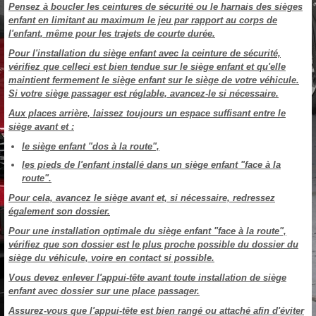
Pensez à boucler les ceintures de sécurité ou le harnais des sièges
enfant en limitant au maximum le jeu par rapport au corps de
l'enfant, même pour les trajets de courte durée.
Pour l'installation du siège enfant avec la ceinture de sécurité,
vérifiez que celleci est bien tendue sur le siège enfant et qu'elle
maintient fermement le siège enfant sur le siège de votre véhicule.
Si votre siège passager est réglable, avancez-le si nécessaire.
Aux places arrière, laissez toujours un espace suffisant entre le
siège avant et :
le siège enfant "dos à la route",
les pieds de l'enfant installé dans un siège enfant "face à la
route".
Pour cela, avancez le siège avant et, si nécessaire, redressez
également son dossier.
Pour une installation optimale du siège enfant "face à la route",
vérifiez que son dossier est le plus proche possible du dossier du
siège du véhicule, voire en contact si possible.
Vous devez enlever l'appui-tête avant toute installation de siège
enfant avec dossier sur une place passager.
Assurez-vous que l'appui-tête est bien rangé ou attaché afin d'éviter