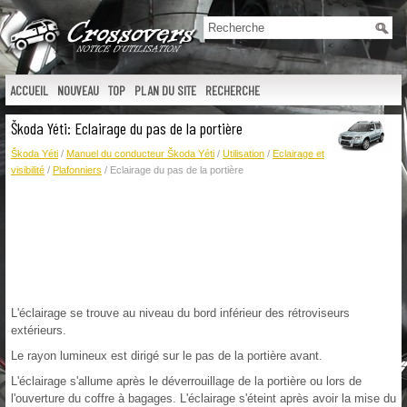
ACCUEIL
NOUVEAU
TOP
PLAN DU SITE
RECHERCHE
Škoda Yéti: Eclairage du pas de la portière
Škoda Yéti
/
Manuel du conducteur Škoda Yéti
/
Utilisation
/
Eclairage et
visibilité
/
Plafonniers
/ Eclairage du pas de la portière
L'éclairage se trouve au niveau du bord inférieur des rétroviseurs
extérieurs.
Le rayon lumineux est dirigé sur le pas de la portière avant.
L'éclairage s'allume après le déverrouillage de la portière ou lors de
l'ouverture du coffre à bagages. L'éclairage s'éteint après avoir la mise du