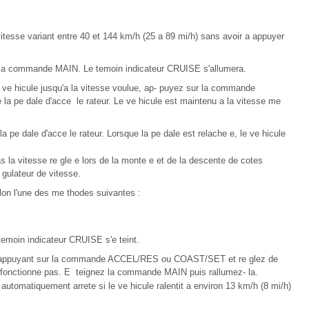
itesse variant entre 40 et 144 km/h (25 a 89 mi/h) sans avoir a appuyer
ur la commande MAIN. Le temoin indicateur CRUISE s'allumera.
 le ve hicule jusqu'a la vitesse voulue, ap- puyez sur la commande
la pe dale d'acce le rateur. Le ve hicule est maintenu a la vitesse me
 pe dale d'acce le rateur. Lorsque la pe dale est relache e, le ve hicule
s la vitesse re gle e lors de la monte e et de la descente de cotes
 gulateur de vitesse.
lon l'une des me thodes suivantes :
emoin indicateur CRUISE s'e teint.
 en appuyant sur la commande ACCEL/RES ou COAST/SET et re glez de
ne fonctionne pas. E teignez la commande MAIN puis rallumez- la.
automatiquement arrete si le ve hicule ralentit a environ 13 km/h (8 mi/h)