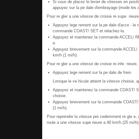
Si vous de placez le levier de vitesses en posit
appuyez sur la pe dale d'embrayage (mode les a 
Pour re gler a une vitesse de croisie re supe rieur
Appuyez lege rement sur la pe dale d'acce - le ra
commande COAST/ SET et relachez-la.
Appuyez et maintenez la commande ACCEL/ RES. 
e.
Appuyez brievement sur la commande ACCEL/ R
km/h (1 mi/h).
Pour re gler a une vitesse de croisie re infe rieure
Appuyez lege rement sur la pe dale de frein.
Lorsque le ve hicule atteint la vitesse choisi
Appuyez et maintenez la commande COAST/ SET.
choisie.
Appuyez brievement sur la commande COAST/ SE
(1 mi/h).
Pour reprendre la vitesse pre cedemment re gle e
roule a une vitesse supe rieure a 40 km/h (25 mi/h)