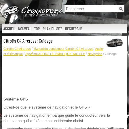
ACCUEIL
NOUVEAU
TOP
PLAN DU SITE
RECHERCHE
Citroën C4 Aircross: Guidage
Citroën C4 Aircross
/
Manuel du conducteur Citroën C4 Aircross
/
Audio
et télématique
/
Système AUDIO-TÉLÉMATIQUE TACTILE
/
Navigation
/ Guidage
Système GPS
Qu'est-ce que le système de navigation et le GPS ?
Le système de navigation embarqué guide le conducteur vers la
destination qu'il a fixée selon un itinéraire choisi.
Il recherche dans un premier temps la destination désirée par l'utilisateur,