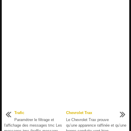
Trafic
Chevrolet Trax
Paramétrer le filtrage et
Le Chevrolet Trax prouve
l'affichage des messages tmc Les
qu’une apparence raffinée et qu’une
messages tmc (traffic message
bonne conduite vont bien