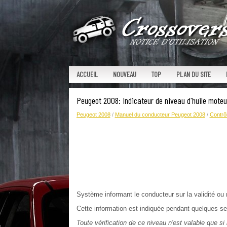
ACCUEIL
NOUVEAU
TOP
PLAN DU SITE
Peugeot 2008: Indicateur de niveau d'huile moteu
Peugeot 2008
/
Manuel du conducteur Peugeot 2008
/
Contrô
Système informant le conducteur sur la validité ou 
Cette information est indiquée pendant quelques sec
Toute vérification de ce niveau n'est valable que si 