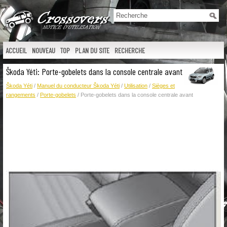
ACCUEIL
NOUVEAU
TOP
PLAN DU SITE
RECHERCHE
Škoda Yéti: Porte-gobelets dans la console centrale avant
Škoda Yéti
/
Manuel du conducteur Škoda Yéti
/
Utilisation
/
Sièges et
rangements
/
Porte-gobelets
/ Porte-gobelets dans la console centrale avant