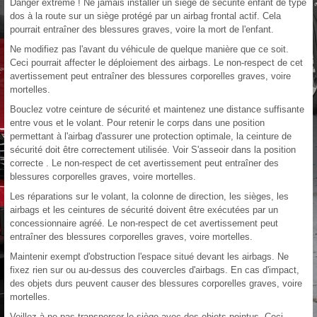
Danger extrême ! Ne jamais installer un siège de sécurité enfant de type
dos à la route sur un siège protégé par un airbag frontal actif. Cela
pourrait entraîner des blessures graves, voire la mort de l'enfant.
Ne modifiez pas l'avant du véhicule de quelque manière que ce soit.
Ceci pourrait affecter le déploiement des airbags. Le non-respect de cet
avertissement peut entraîner des blessures corporelles graves, voire
mortelles.
Bouclez votre ceinture de sécurité et maintenez une distance suffisante
entre vous et le volant. Pour retenir le corps dans une position
permettant à l'airbag d'assurer une protection optimale, la ceinture de
sécurité doit être correctement utilisée. Voir S'asseoir dans la position
correcte . Le non-respect de cet avertissement peut entraîner des
blessures corporelles graves, voire mortelles.
Les réparations sur le volant, la colonne de direction, les sièges, les
airbags et les ceintures de sécurité doivent être exécutées par un
concessionnaire agréé. Le non-respect de cet avertissement peut
entraîner des blessures corporelles graves, voire mortelles.
Maintenir exempt d'obstruction l'espace situé devant les airbags. Ne
fixez rien sur ou au-dessus des couvercles d'airbags. En cas d'impact,
des objets durs peuvent causer des blessures corporelles graves, voire
mortelles.
Veillez à ne pas transpercer le siège avec des objets pointus. Ceci