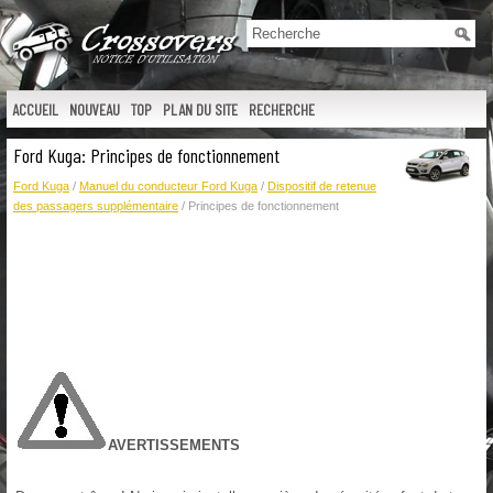
ACCUEIL
NOUVEAU
TOP
PLAN DU SITE
RECHERCHE
Ford Kuga: Principes de fonctionnement
Ford Kuga
/
Manuel du conducteur Ford Kuga
/
Dispositif de retenue
des passagers supplémentaire
/ Principes de fonctionnement
AVERTISSEMENTS