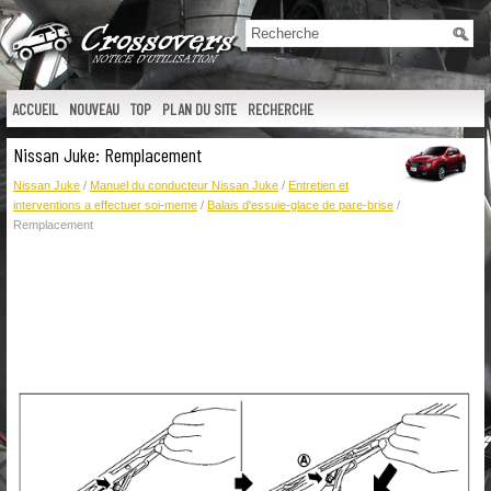
ACCUEIL
NOUVEAU
TOP
PLAN DU SITE
RECHERCHE
Nissan Juke: Remplacement
Nissan Juke
/
Manuel du conducteur Nissan Juke
/
Entretien et
interventions a effectuer soi-meme
/
Balais d'essuie-glace de pare-brise
/
Remplacement