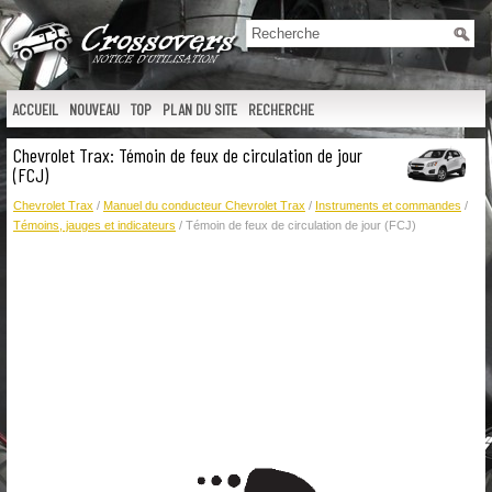
ACCUEIL
NOUVEAU
TOP
PLAN DU SITE
RECHERCHE
Chevrolet Trax: Témoin de feux de circulation de jour
(FCJ)
Chevrolet Trax
/
Manuel du conducteur Chevrolet Trax
/
Instruments et commandes
/
Témoins, jauges et indicateurs
/ Témoin de feux de circulation de jour (FCJ)