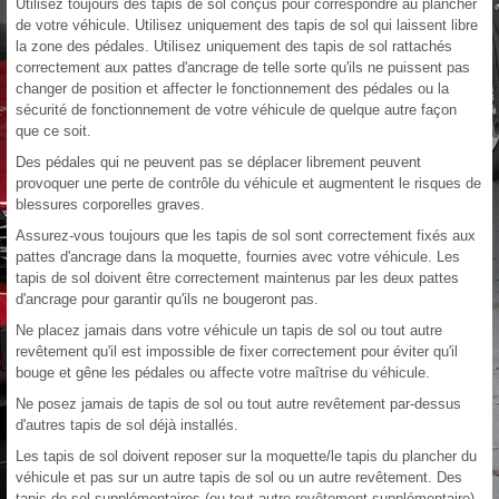
Utilisez toujours des tapis de sol conçus pour correspondre au plancher
de votre véhicule. Utilisez uniquement des tapis de sol qui laissent libre
la zone des pédales. Utilisez uniquement des tapis de sol rattachés
correctement aux pattes d'ancrage de telle sorte qu'ils ne puissent pas
changer de position et affecter le fonctionnement des pédales ou la
sécurité de fonctionnement de votre véhicule de quelque autre façon
que ce soit.
Des pédales qui ne peuvent pas se déplacer librement peuvent
provoquer une perte de contrôle du véhicule et augmentent le risques de
blessures corporelles graves.
Assurez-vous toujours que les tapis de sol sont correctement fixés aux
pattes d'ancrage dans la moquette, fournies avec votre véhicule. Les
tapis de sol doivent être correctement maintenus par les deux pattes
d'ancrage pour garantir qu'ils ne bougeront pas.
Ne placez jamais dans votre véhicule un tapis de sol ou tout autre
revêtement qu'il est impossible de fixer correctement pour éviter qu'il
bouge et gêne les pédales ou affecte votre maîtrise du véhicule.
Ne posez jamais de tapis de sol ou tout autre revêtement par-dessus
d'autres tapis de sol déjà installés.
Les tapis de sol doivent reposer sur la moquette/le tapis du plancher du
véhicule et pas sur un autre tapis de sol ou un autre revêtement. Des
tapis de sol supplémentaires (ou tout autre revêtement supplémentaire)