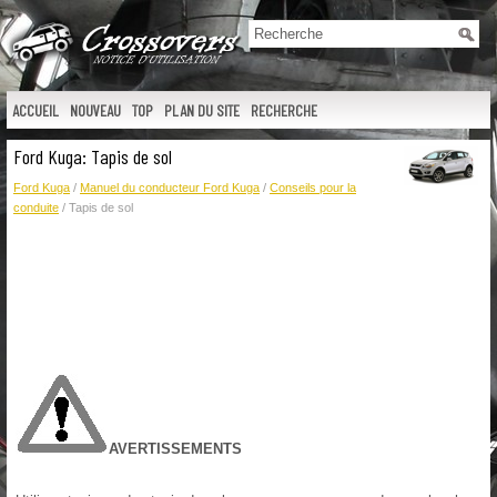
ACCUEIL
NOUVEAU
TOP
PLAN DU SITE
RECHERCHE
Ford Kuga: Tapis de sol
Ford Kuga
/
Manuel du conducteur Ford Kuga
/
Conseils pour la
conduite
/ Tapis de sol
AVERTISSEMENTS