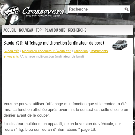
ACCUEIL
NOUVEAU
TOP
PLAN DU SITE
RECHERCHE
Škoda Yéti: Affichage multifonction (ordinateur de bord)
Škoda Yéti
/
Manuel du conducteur Škoda Yéti
/
Utilisation
/
Instruments
et voyants
/ Affichage multifonction (ordinateur de bord)
Vous ne pouvez utiliser l'affichage multifonction que si le contact a été
mis. La fonction affichée après avoir mis le contact est celle choisie en
dernier avant de le couper.
L'indicateur multifonction apparaît, selon la version du véhicule, sur
l'écran " fig. 5 ou sur l'écran d'informations " page 18.