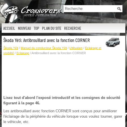
ACCUEIL
NOUVEAU
TOP
PLAN DU SITE
RECHERCHE
Škoda Yéti: Antibrouillard avec la fonction CORNER
Škoda Yéti
/
Manuel du conducteur Škoda Yéti
/
Utilisation
/
Eclairage et
visibilité
/
Eclairage
/ Antibrouillard avec la fonction CORNER
Lisez tout d'abord l'exposé introductif et les consignes de sécurité
figurant à la page 46.
Les antibrouillard avec fonction CORNER sont conçus pour améliorer
l'éclairage de la périphérie du véhicule lorsque vous voulez tourner, garer
le véhicule, etc.