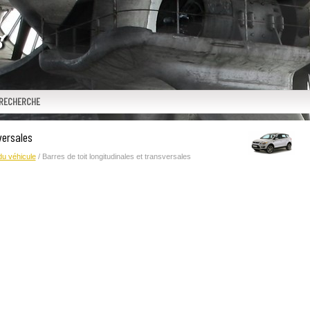
RECHERCHE
versales
u véhicule
/ Barres de toit longitudinales et transversales