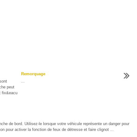
Remorquage
sont
...
ache peut
t fix&eacu
nche de bord. Utilisez-le lorsque votre véhicule représente un danger pour
n pour activer la fonction de feux de détresse et faire clignot ...