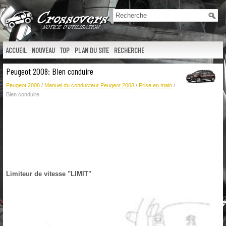
ACCUEIL
NOUVEAU
TOP
PLAN DU SITE
RECHERCHE
Peugeot 2008: Bien conduire
Peugeot 2008
/
Manuel du conducteur Peugeot 2008
/
Prise en main
/
Bien conduire
Limiteur de vitesse "LIMIT"