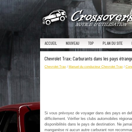
ACCUEIL
NOUVEAU
TOP
PLAN DU SITE
Chevrolet Trax: Carburants dans les pays étrang
Chevrolet Trax
/
Manuel du conducteur Chevrolet Trax
/
Cond
Si vous prévoyez de voyager dans des pays en deho
difficilement. Vérifier les clubs automobiles régio
disponibilités dans le pays de destination. Ne jama
manganèse ni aucun autre carburant non recommandé.