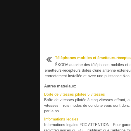
Téléphones mobiles et émetteurs-récepte
ŠKODA autorise des téléphones mobiles et 
émetteurs-récepteurs dotés d'une antenne extérieu
correctement installée et avec une puissance &ea .
Autres materiaux:
Boîte de vitesses pilotée 5 vitesses
Boîte de vitesses pilotée à cinq vitesses offrant, 
vitesses. Trois modes de conduite vous sont donc 
par la bo ...
Informations legales
Informations legales FCC ATTENTION : Pour garder l
radiofrequences du FCC, n'utilisez que l'antenne fo