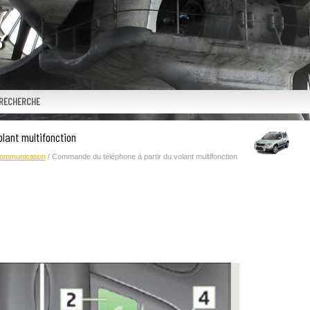
RECHERCHE
lant multifonction
ommunication
/ Commande du téléphone à partir du volant multifonction