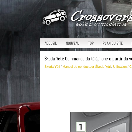
ACCUEIL
NOUVEAU
TOP
PLAN DU SITE
Škoda Yéti: Commande du téléphone à partir du vo
Škoda Yéti
/
Manuel du conducteur Škoda Yéti
/
Utilisation
/
C