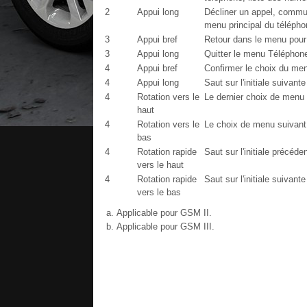
2
Appui long
Décliner un appel, commun
menu principal du téléph
3
Appui bref
Retour dans le menu pour 
3
Appui long
Quitter le menu Téléphon
4
Appui bref
Confirmer le choix du me
4
Appui long
Saut sur l'initiale suivante
4
Rotation vers le
Le dernier choix de menu
haut
4
Rotation vers le
Le choix de menu suivan
bas
4
Rotation rapide
Saut sur l'initiale précéde
vers le haut
4
Rotation rapide
Saut sur l'initiale suivante
vers le bas
Applicable pour GSM II.
Applicable pour GSM III.