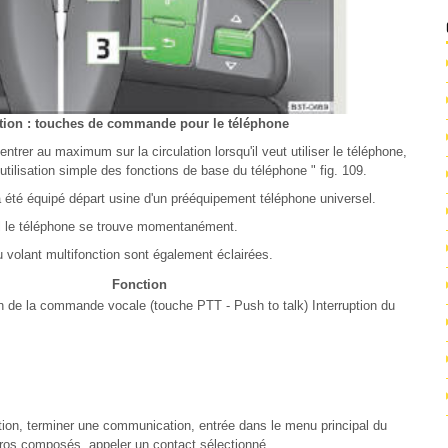
ction : touches de commande pour le téléphone
trer au maximum sur la circulation lorsqu'il veut utiliser le téléphone,
utilisation simple des fonctions de base du téléphone " fig. 109.
 a été équipé départ usine d'un prééquipement téléphone universel.
l le téléphone se trouve momentanément.
u volant multifonction sont également éclairées.
Fonction
on de la commande vocale (touche PTT - Push to talk) Interruption du
on, terminer une communication, entrée dans le menu principal du
éros composés, appeler un contact sélectionné