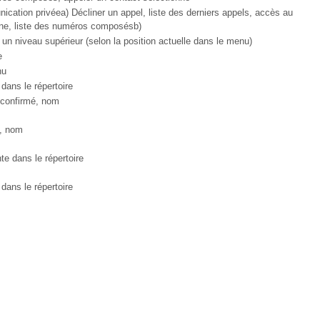
ication privéea) Décliner un appel, liste des derniers appels, accès au
one, liste des numéros composésb)
un niveau supérieur (selon la position actuelle dans le menu)
e
nu
 dans le répertoire
 confirmé, nom
t, nom
nte dans le répertoire
 dans le répertoire