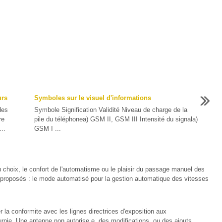
urs
Symboles sur le visuel d'informations
des
Symbole Signification Validité Niveau de charge de la
re
pile du téléphonea) GSM II, GSM III Intensité du signala)
..
GSM I ...
au choix, le confort de l'automatisme ou le plaisir du passage manuel des
proposés : le mode automatisé pour la gestion automatique des vitesses
a conformite avec les lignes directrices d'exposition aux
urnie. Une antenne non autorise e, des modifications, ou des ajouts