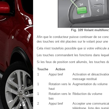
Fig. 109 Volant multifon
Afin que le conducteur puisse continuer de se concen
des touches ont été placées sur le volant pour une 
Cela n'est toutefois possible que si votre véhicule
Les touches commandent les fonctions dans leque
Si les feux de position sont allumés, les touches d
Touche
Action
1
Appui bref
Activation et désactivati
message restitué
1
Rotation vers le
Augmentation du volume
haut
1
Rotation vers le
Réduction du volume
bas
2
Appui bref
Accepter une communicati
téléphone, liste des num