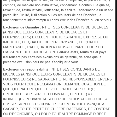
de quelque nature que ce soit, expresse ou implicite, légale ou autre, y
compris, de manière non exhaustive, concernant le contenu, la qualité,
l'exactitude, l'exhaustivité, l'efficacité, la fiabilité, l'adéquation à un usage
particulier, l'utilité, l'utilisation ou les résultats de ces Données, le
fonctionnement ininterrompu ou sans erreur des Données ou du serveur.
Exclusion de Garantie
: NT ET SES CONCEDANTS DE LICENCES
(AINSI QUE LEURS CONCEDANTS DE LICENCES ET
FOURNISSEURS) EXCLUENT TOUTE GARANTIE, EXPRESSE OU
IMPLICITE, DE QUALITE, DE PERFORMANCE, DE QUALITE
MARCHANDE, D'ADEQUATION A UN USAGE PARTICULIER OU
D'ABSENCE DE CONTREFACON. Certains états, territoires et pays
n'autorisent pas certaines exclusions de garantie, de sorte que la
présente exclusion peut ne pas s'appliquer à vous.
Exclusion de responsabilité :
NT ET SES CONCEDANTS DE
LICENCES (AINSI QUE LEURS CONCEDANTS DE LICENCES ET
FOURNISSEURS) NE SAURAIENT ETRE RESPONSABLES ENVERS
VOUS POUR TOUTE RECLAMATION, DEMANDE OU ACTION DE
QUELQUE NATURE QUE CE SOIT FONDEE SUR TOUT(E)
PREJUDICE, BLESSURE OU DOMMAGE, DIRECT(E) ou
INDIRECT(E), POUVANT RESULTER DE L'UTILISATION OU DE LA
POSSESSION DE CES DONNEES, OU POUR TOUT MANQUE A
GAGNER, TOUTE PERTE DE CHIFFRE D'AFFAIRES, DE CONTRAT
OU D'ECONOMIES, OU POUR TOUT AUTRE DOMMAGE DIRECT,