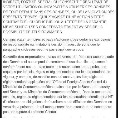
INDIRECT, FORTUIT, SPECIAL OU CONSECUTIF RESULTANT DE
VOTRE UTILISATION OU INCAPACITE A UTILISER CES DONNEES,
DE TOUT DEFAUT DANS CES DONNEES, OU DE LA VIOLATION DES
PRESENTS TERMES, QU'IL S'AGISSE D'UNE ACTION A TITRE
CONTRACTUEL OU DELICTUEL OU AU TITRE DE LA GARANTIE,
MEME SI NT OU SES CONCEDANTS ETAIENT AVISES DE LA
POSSIBILITE DE TELS DOMMAGES.
Certains états, territoires et pays n'autorisent pas certaines exclusions
de responsabilité ou limitations des dommages, de sorte que le
paragraphe ci-dessus peut ne pas s'appliquer à vous.
Contrôle des exportations
: vous convenez de n'exporter aucune partie
des Données ni aucun produit directement issu de celles-ci, excepté
conformément aux, et avec toutes les autorisations et approbations
requises par les lois, règles et réglementations sur les exportations en
vigueur, y compris, de manière non exhaustive, les lois, règles et
réglementations appliquées par l'Office of Foreign Assets Control du
Ministère du Commerce américain, ainsi que par le Bureau of Industry
and Security du Ministère du Commerce américain. Dans la mesure où
ces lois, règles ou réglementations sur les exportations interdisent à NT
d'exécuter ses obligations de fourniture ou de diffusion des Données en
vertu de la présente, un tel manquement sera excusé et ne constituera
pas une rupture du présent Contrat.