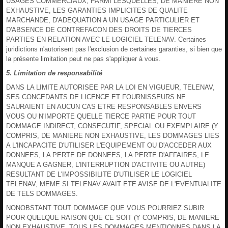
USAGES COMMERCIAUX, PARMI LESQUELLES, DE MANIERE NON
EXHAUSTIVE, LES GARANTIES IMPLICITES DE QUALITE
MARCHANDE, D'ADEQUATION A UN USAGE PARTICULIER ET
D'ABSENCE DE CONTREFACON DES DROITS DE TIERCES
PARTIES EN RELATION AVEC LE LOGICIEL TELENAV. Certaines
juridictions n'autorisent pas l'exclusion de certaines garanties, si bien que
la présente limitation peut ne pas s'appliquer à vous.
5. Limitation de responsabilité
DANS LA LIMITE AUTORISEE PAR LA LOI EN VIGUEUR, TELENAV,
SES CONCEDANTS DE LICENCE ET FOURNISSEURS NE
SAURAIENT EN AUCUN CAS ETRE RESPONSABLES ENVERS
VOUS OU N'IMPORTE QUELLE TIERCE PARTIE POUR TOUT
DOMMAGE INDIRECT, CONSECUTIF, SPECIAL OU EXEMPLAIRE (Y
COMPRIS, DE MANIERE NON EXHAUSTIVE, LES DOMMAGES LIES
A L'INCAPACITE D'UTILISER L'EQUIPEMENT OU D'ACCEDER AUX
DONNEES, LA PERTE DE DONNEES, LA PERTE D'AFFAIRES, LE
MANQUE A GAGNER, L'INTERRUPTION D'ACTIVITE OU AUTRE)
RESULTANT DE L'IMPOSSIBILITE D'UTILISER LE LOGICIEL
TELENAV, MEME SI TELENAV AVAIT ETE AVISE DE L'EVENTUALITE
DE TELS DOMMAGES.
NONOBSTANT TOUT DOMMAGE QUE VOUS POURRIEZ SUBIR
POUR QUELQUE RAISON QUE CE SOIT (Y COMPRIS, DE MANIERE
NON EXHAUSTIVE, TOUS LES DOMMAGES MENTIONNES DANS LA