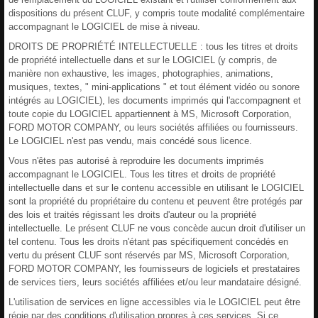
dispositions du présent CLUF, y compris toute modalité complémentaire
accompagnant le LOGICIEL de mise à niveau.
DROITS DE PROPRIÉTÉ INTELLECTUELLE : tous les titres et droits
de propriété intellectuelle dans et sur le LOGICIEL (y compris, de
manière non exhaustive, les images, photographies, animations,
musiques, textes, " mini-applications " et tout élément vidéo ou sonore
intégrés au LOGICIEL), les documents imprimés qui l'accompagnent et
toute copie du LOGICIEL appartiennent à MS, Microsoft Corporation,
FORD MOTOR COMPANY, ou leurs sociétés affiliées ou fournisseurs.
Le LOGICIEL n'est pas vendu, mais concédé sous licence.
Vous n'êtes pas autorisé à reproduire les documents imprimés
accompagnant le LOGICIEL. Tous les titres et droits de propriété
intellectuelle dans et sur le contenu accessible en utilisant le LOGICIEL
sont la propriété du propriétaire du contenu et peuvent être protégés par
des lois et traités régissant les droits d'auteur ou la propriété
intellectuelle. Le présent CLUF ne vous concède aucun droit d'utiliser un
tel contenu. Tous les droits n'étant pas spécifiquement concédés en
vertu du présent CLUF sont réservés par MS, Microsoft Corporation,
FORD MOTOR COMPANY, les fournisseurs de logiciels et prestataires
de services tiers, leurs sociétés affiliées et/ou leur mandataire désigné.
L'utilisation de services en ligne accessibles via le LOGICIEL peut être
régie par des conditions d'utilisation propres à ces services. Si ce