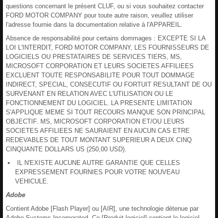
questions concernant le présent CLUF, ou si vous souhaitez contacter
FORD MOTOR COMPANY pour toute autre raison, veuillez utiliser
l'adresse fournie dans la documentation relative à l'APPAREIL.
Absence de responsabilité pour certains dommages : EXCEPTE SI LA
LOI L'INTERDIT, FORD MOTOR COMPANY, LES FOURNISSEURS DE
LOGICIELS OU PRESTATAIRES DE SERVICES TIERS, MS,
MICROSOFT CORPORATION ET LEURS SOCIETES AFFILIEES
EXCLUENT TOUTE RESPONSABILITE POUR TOUT DOMMAGE
INDIRECT, SPECIAL, CONSECUTIF OU FORTUIT RESULTANT DE OU
SURVENANT EN RELATION AVEC L'UTILISATION OU LE
FONCTIONNEMENT DU LOGICIEL. LA PRESENTE LIMITATION
S'APPLIQUE MEME SI TOUT RECOURS MANQUE SON PRINCIPAL
OBJECTIF. MS, MICROSOFT CORPORATION ET/OU LEURS
SOCIETES AFFILIEES NE SAURAIENT EN AUCUN CAS ETRE
REDEVABLES DE TOUT MONTANT SUPERIEUR A DEUX CINQ
CINQUANTE DOLLARS US (250,00 USD).
IL N'EXISTE AUCUNE AUTRE GARANTIE QUE CELLES
EXPRESSEMENT FOURNIES POUR VOTRE NOUVEAU
VEHICULE.
Adobe
Contient Adobe [Flash Player] ou [AIR], une technologie détenue par
Adobe Systems Incorporated. Ce [Produit logiciel] contient le logiciel