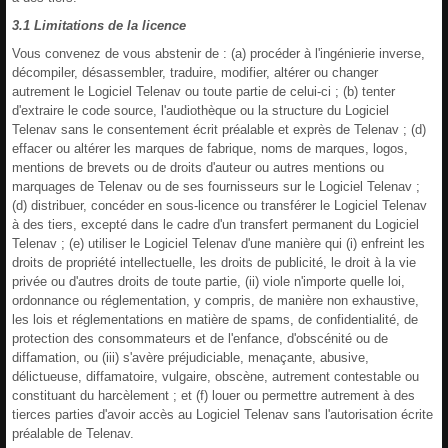
3.1 Limitations de la licence
Vous convenez de vous abstenir de : (a) procéder à l'ingénierie inverse,
décompiler, désassembler, traduire, modifier, altérer ou changer
autrement le Logiciel Telenav ou toute partie de celui-ci ; (b) tenter
d'extraire le code source, l'audiothèque ou la structure du Logiciel
Telenav sans le consentement écrit préalable et exprès de Telenav ; (d)
effacer ou altérer les marques de fabrique, noms de marques, logos,
mentions de brevets ou de droits d'auteur ou autres mentions ou
marquages de Telenav ou de ses fournisseurs sur le Logiciel Telenav ;
(d) distribuer, concéder en sous-licence ou transférer le Logiciel Telenav
à des tiers, excepté dans le cadre d'un transfert permanent du Logiciel
Telenav ; (e) utiliser le Logiciel Telenav d'une manière qui (i) enfreint les
droits de propriété intellectuelle, les droits de publicité, le droit à la vie
privée ou d'autres droits de toute partie, (ii) viole n'importe quelle loi,
ordonnance ou réglementation, y compris, de manière non exhaustive,
les lois et réglementations en matière de spams, de confidentialité, de
protection des consommateurs et de l'enfance, d'obscénité ou de
diffamation, ou (iii) s'avère préjudiciable, menaçante, abusive,
délictueuse, diffamatoire, vulgaire, obscène, autrement contestable ou
constituant du harcèlement ; et (f) louer ou permettre autrement à des
tierces parties d'avoir accès au Logiciel Telenav sans l'autorisation écrite
préalable de Telenav.