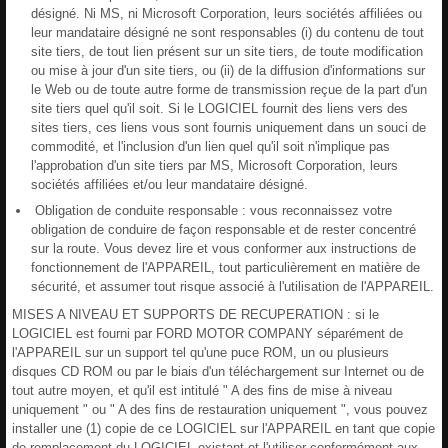
désigné. Ni MS, ni Microsoft Corporation, leurs sociétés affiliées ou
leur mandataire désigné ne sont responsables (i) du contenu de tout
site tiers, de tout lien présent sur un site tiers, de toute modification
ou mise à jour d'un site tiers, ou (ii) de la diffusion d'informations sur
le Web ou de toute autre forme de transmission reçue de la part d'un
site tiers quel qu'il soit. Si le LOGICIEL fournit des liens vers des
sites tiers, ces liens vous sont fournis uniquement dans un souci de
commodité, et l'inclusion d'un lien quel qu'il soit n'implique pas
l'approbation d'un site tiers par MS, Microsoft Corporation, leurs
sociétés affiliées et/ou leur mandataire désigné.
Obligation de conduite responsable : vous reconnaissez votre
obligation de conduire de façon responsable et de rester concentré
sur la route. Vous devez lire et vous conformer aux instructions de
fonctionnement de l'APPAREIL, tout particulièrement en matière de
sécurité, et assumer tout risque associé à l'utilisation de l'APPAREIL.
MISES A NIVEAU ET SUPPORTS DE RECUPERATION : si le
LOGICIEL est fourni par FORD MOTOR COMPANY séparément de
l'APPAREIL sur un support tel qu'une puce ROM, un ou plusieurs
disques CD ROM ou par le biais d'un téléchargement sur Internet ou de
tout autre moyen, et qu'il est intitulé " A des fins de mise à niveau
uniquement " ou " A des fins de restauration uniquement ", vous pouvez
installer une (1) copie de ce LOGICIEL sur l'APPAREIL en tant que copie
de remplacement du LOGICIEL existant et l'utiliser conformément aux