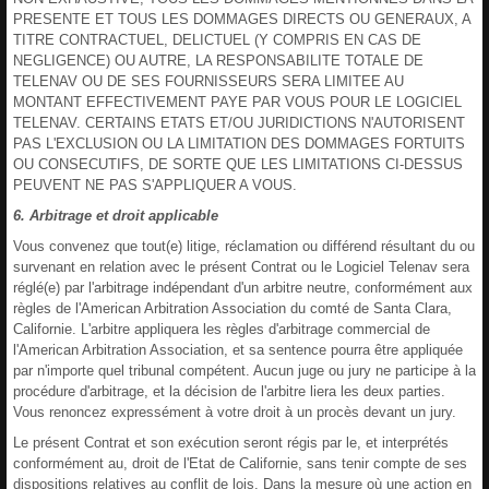
PRESENTE ET TOUS LES DOMMAGES DIRECTS OU GENERAUX, A
TITRE CONTRACTUEL, DELICTUEL (Y COMPRIS EN CAS DE
NEGLIGENCE) OU AUTRE, LA RESPONSABILITE TOTALE DE
TELENAV OU DE SES FOURNISSEURS SERA LIMITEE AU
MONTANT EFFECTIVEMENT PAYE PAR VOUS POUR LE LOGICIEL
TELENAV. CERTAINS ETATS ET/OU JURIDICTIONS N'AUTORISENT
PAS L'EXCLUSION OU LA LIMITATION DES DOMMAGES FORTUITS
OU CONSECUTIFS, DE SORTE QUE LES LIMITATIONS CI-DESSUS
PEUVENT NE PAS S'APPLIQUER A VOUS.
6. Arbitrage et droit applicable
Vous convenez que tout(e) litige, réclamation ou différend résultant du ou
survenant en relation avec le présent Contrat ou le Logiciel Telenav sera
réglé(e) par l'arbitrage indépendant d'un arbitre neutre, conformément aux
règles de l'American Arbitration Association du comté de Santa Clara,
Californie. L'arbitre appliquera les règles d'arbitrage commercial de
l'American Arbitration Association, et sa sentence pourra être appliquée
par n'importe quel tribunal compétent. Aucun juge ou jury ne participe à la
procédure d'arbitrage, et la décision de l'arbitre liera les deux parties.
Vous renoncez expressément à votre droit à un procès devant un jury.
Le présent Contrat et son exécution seront régis par le, et interprétés
conformément au, droit de l'Etat de Californie, sans tenir compte de ses
dispositions relatives au conflit de lois. Dans la mesure où une action en