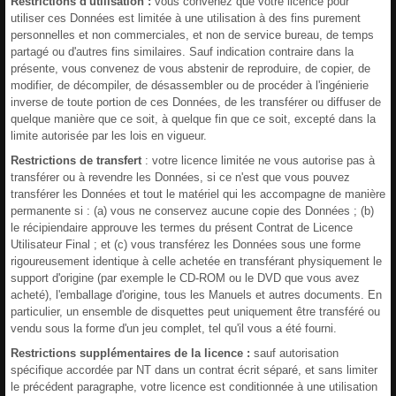
Restrictions d'utilisation :
vous convenez que votre licence pour
utiliser ces Données est limitée à une utilisation à des fins purement
personnelles et non commerciales, et non de service bureau, de temps
partagé ou d'autres fins similaires. Sauf indication contraire dans la
présente, vous convenez de vous abstenir de reproduire, de copier, de
modifier, de décompiler, de désassembler ou de procéder à l'ingénierie
inverse de toute portion de ces Données, de les transférer ou diffuser de
quelque manière que ce soit, à quelque fin que ce soit, excepté dans la
limite autorisée par les lois en vigueur.
Restrictions de transfert
: votre licence limitée ne vous autorise pas à
transférer ou à revendre les Données, si ce n'est que vous pouvez
transférer les Données et tout le matériel qui les accompagne de manière
permanente si : (a) vous ne conservez aucune copie des Données ; (b)
le récipiendaire approuve les termes du présent Contrat de Licence
Utilisateur Final ; et (c) vous transférez les Données sous une forme
rigoureusement identique à celle achetée en transférant physiquement le
support d'origine (par exemple le CD-ROM ou le DVD que vous avez
acheté), l'emballage d'origine, tous les Manuels et autres documents. En
particulier, un ensemble de disquettes peut uniquement être transféré ou
vendu sous la forme d'un jeu complet, tel qu'il vous a été fourni.
Restrictions supplémentaires de la licence :
sauf autorisation
spécifique accordée par NT dans un contrat écrit séparé, et sans limiter
le précédent paragraphe, votre licence est conditionnée à une utilisation