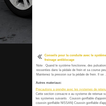
Conseils pour la conduite avec le systèm
freinage antiblocage
Note : Quand le système fonctionne, des pulsation
ressenties dans la pédale de frein et sa course peu
Maintenez la pression sur la pédale de frein. Il se .
Autres materiaux:
Precautions a prendre avec les systemes de reten
Cette section consacre e au systeme de retenue s
les systemes suivants : Coussin gonflable d'appoi
coussin gonflable NISSAN) Coussin gonflable d'app