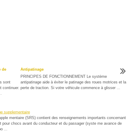
e de
Antipatinage
PRINCIPES DE FONCTIONNEMENT Le système
s sont
antipatinage aide à éviter le patinage des roues motrices et la
t continuer.
perte de traction. Si votre véhicule commence à glisser ...
..
ue supplementaire
upple mentaire (SRS) contient des renseignements importants concernant
nt pour chocs avant du conducteur et du passager (syste me avance de
o ...