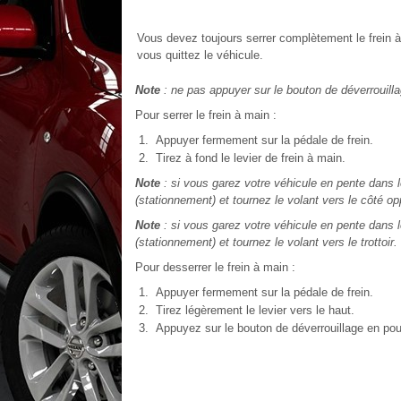
Vous devez toujours serrer complètement le frein à 
vous quittez le véhicule.
Note
: ne pas appuyer sur le bouton de déverrouillage
Pour serrer le frein à main :
Appuyer fermement sur la pédale de frein.
Tirez à fond le levier de frein à main.
Note
: si vous garez votre véhicule en pente dans l
(stationnement) et tournez le volant vers le côté opp
Note
: si vous garez votre véhicule en pente dans l
(stationnement) et tournez le volant vers le trottoir.
Pour desserrer le frein à main :
Appuyer fermement sur la pédale de frein.
Tirez légèrement le levier vers le haut.
Appuyez sur le bouton de déverrouillage en pous