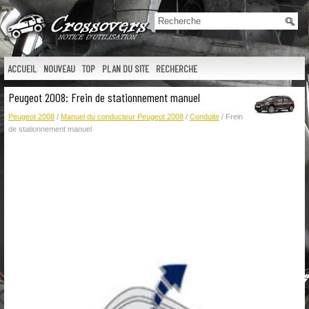
ACCUEIL
NOUVEAU
TOP
PLAN DU SITE
RECHERCHE
Peugeot 2008: Frein de stationnement manuel
Peugeot 2008
/
Manuel du conducteur Peugeot 2008
/
Conduite
/ Frein
de stationnement manuel