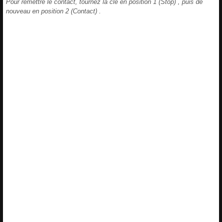
Pour remettre le contact, tournez la clé en position 1 (Stop) , puis de
nouveau en position 2 (Contact) .