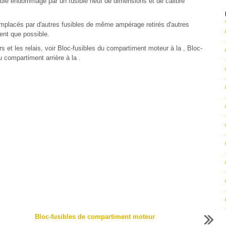
sible endommagé par un fusible neuf de dimensions et de calibre
emplacés par d'autres fusibles de même ampérage retirés d'autres
ent que possible.
eurs et les relais, voir Bloc-fusibles du compartiment moteur à la , Bloc-
u compartiment arrière à la .
Bloc-fusibles de compartiment moteur