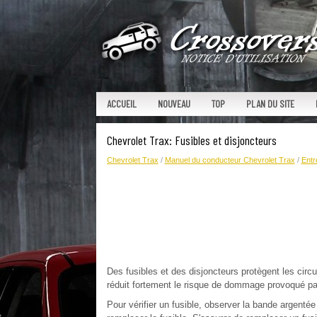
ACCUEIL
NOUVEAU
TOP
PLAN DU SITE
Chevrolet Trax: Fusibles et disjoncteurs
Chevrolet Trax
/
Manuel du conducteur Chevrolet Trax
/
Entr
Des fusibles et des disjoncteurs protègent les circui
réduit fortement le risque de dommage provoqué pa
Pour vérifier un fusible, observer la bande argentée 