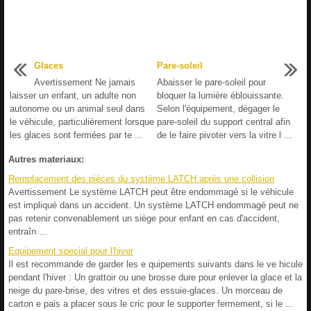
Glaces
Pare-soleil
Avertissement Ne jamais
Abaisser le pare-soleil pour
laisser un enfant, un adulte non
bloquer la lumière éblouissante.
autonome ou un animal seul dans
Selon l'équipement, dégager le
le véhicule, particulièrement lorsque
pare-soleil du support central afin
les glaces sont fermées par te ...
de le faire pivoter vers la vitre l ...
Autres materiaux:
Remplacement des pièces du système LATCH après une collision
Avertissement Le système LATCH peut être endommagé si le véhicule
est impliqué dans un accident. Un système LATCH endommagé peut ne
pas retenir convenablement un siège pour enfant en cas d'accident,
entraîn ...
Equipement special pour l'hiver
Il est recommande de garder les e quipements suivants dans le ve hicule
pendant l'hiver : Un grattoir ou une brosse dure pour enlever la glace et la
neige du pare-brise, des vitres et des essuie-glaces. Un morceau de
carton e pais a placer sous le cric pour le supporter fermement, si le ...