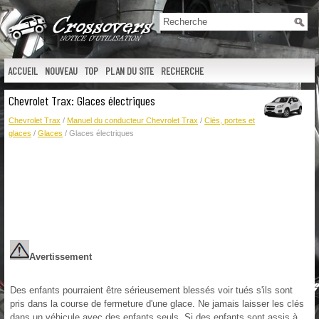
ACCUEIL
NOUVEAU
TOP
PLAN DU SITE
RECHERCHE
Chevrolet Trax: Glaces électriques
Chevrolet Trax
/
Manuel du conducteur Chevrolet Trax
/
Clés, portes et
glaces
/
Glaces
/ Glaces électriques
Avertissement
Des enfants pourraient être sérieusement blessés voir tués s'ils sont
pris dans la course de fermeture d'une glace. Ne jamais laisser les clés
dans un véhicule avec des enfants seuls. Si des enfants sont assis à