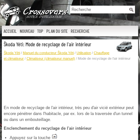
ACCUEIL
NOUVEAU
TOP
PLAN DU SITE
RECHERCHE
Škoda Yéti: Mode de recyclage de l'air intérieur
Škoda Yéti
/
Manuel du conducteur Škoda Yéti
/
Utilisation
/
Chauffage
et climatiseur
/
Climatiseur (climatiseur manuel)
/ Mode de recyclage de l'air intérieur
En mode de recyclage de l'air intérieur, très peu d'air vicié extérieur peut
encore pénétrer dans l'habitacle, par ex. lors de la traversée d'un tunnel
ou dans un embouteillage.
Enclenchement du recyclage de l'air intérieur
Appuyez sur la touche