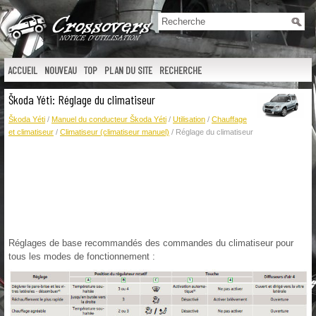
ACCUEIL
NOUVEAU
TOP
PLAN DU SITE
RECHERCHE
Škoda Yéti: Réglage du climatiseur
Škoda Yéti
/
Manuel du conducteur Škoda Yéti
/
Utilisation
/
Chauffage
et climatiseur
/
Climatiseur (climatiseur manuel)
/ Réglage du climatiseur
Réglages de base recommandés des commandes du climatiseur pour
tous les modes de fonctionnement :