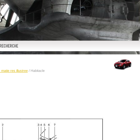
RECHERCHE
 matie res illustree
/ Habitacle