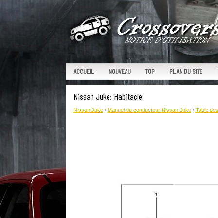
ACCUEIL
NOUVEAU
TOP
PLAN DU SITE
Nissan Juke: Habitacle
Nissan Juke
/
Manuel du conducteur Nissan Juke
/
Table des