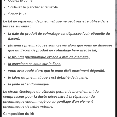
Ouvrez le coffre.
Soulevez le plancher et retirez-le.
Sortez le kit.
Le kit de réparation de pneumatique ne peut pas être utilisé dans
les cas suivants :
la date du produit de colmatage est dépassée (voir étiquette du
flacon),
plusieurs pneumatiques sont crevés alors que vous ne disposez
que du flacon de produit de colmatage livré avec le kit,
le trou du pneumatique excède 4 mm de diamètre,
la crevaison se situe sur le flanc,
vous avez roulé alors que le pneu était quasiment dégonflé,
le talon du pneumatique s'est détaché de la jante,
la jante est endommagée.
Le circuit électrique du véhicule permet le branchement du
compresseur pour la durée nécessaire à la réparation du
pneumatique endommagé ou au gonflage d'un élément
pneumatique de faible volume.
Composition du kit