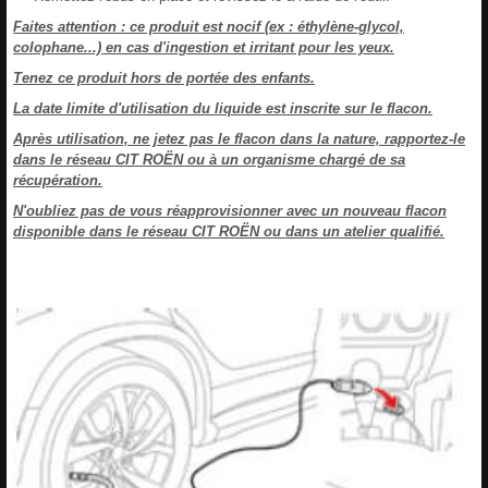
Faites attention : ce produit est nocif (ex : éthylène-glycol,
colophane...) en cas d'ingestion et irritant pour les yeux.
Tenez ce produit hors de portée des enfants.
La date limite d'utilisation du liquide est inscrite sur le flacon.
Après utilisation, ne jetez pas le flacon dans la nature, rapportez-le
dans le réseau CIT ROËN ou à un organisme chargé de sa
récupération.
N'oubliez pas de vous réapprovisionner avec un nouveau flacon
disponible dans le réseau CIT ROËN ou dans un atelier qualifié.