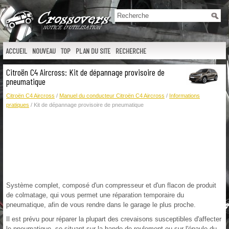
ACCUEIL
NOUVEAU
TOP
PLAN DU SITE
RECHERCHE
Citroën C4 Aircross: Kit de dépannage provisoire de
pneumatique
Citroën C4 Aircross
/
Manuel du conducteur Citroën C4 Aircross
/
Informations
pratiques
/ Kit de dépannage provisoire de pneumatique
Système complet, composé d'un compresseur et d'un flacon de produit
de colmatage, qui vous permet une réparation temporaire du
pneumatique, afin de vous rendre dans le garage le plus proche.
Il est prévu pour réparer la plupart des crevaisons susceptibles d'affecter
le pneumatique, se situant sur la bande de roulement ou sur l'épaule du