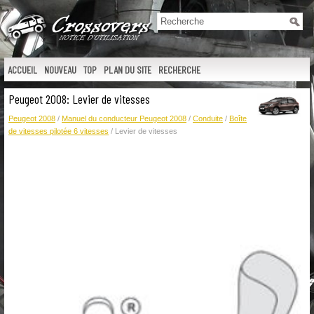
ACCUEIL
NOUVEAU
TOP
PLAN DU SITE
RECHERCHE
Peugeot 2008: Levier de vitesses
Peugeot 2008
/
Manuel du conducteur Peugeot 2008
/
Conduite
/
Boîte
de vitesses pilotée 6 vitesses
/ Levier de vitesses