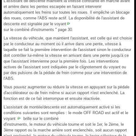
L'assistant de descente maintient la vitesse constante en marche avant
et arrière dans les pentes escarpée en faisant intervenir
automatiquement les freins sur toutes les roues. Il empêche un blocage
des roues, comme l'ABS reste actif. La disponibilité de l'assistant de
descente est signalée par le voyant
sur le combiné d'instruments " page 30.
La vitesse du véhicule, que maintient l'assistant, est celle qui est choisie
par le conducteur au moment où il arrive dans une pente, vitesse à
laquelle se fait la première intervention de l'assistant sinon le conducteur
doit contrôler lui-même la vitesse en arrivant dans une pente jusqu'à ce
que l'assistant intervienne pour la première fois. Les interventions
actives de l'assistant sont indiquées par le clignotement du voyant ou
par des pulsions de la pédale de frein comme pour une intervention de
l'ABS.
Vous pouvez augmenter ou réduire la vitesse en appuyant sur la pédale
d'accélérateur ou de frein même si aucun rapport n'est enclenché. La
fonction est de ce fait interrompue et ensuite réactivée.
L'assistant de montée/descente est automatiquement activé si les
conditions suivantes sont remplies : le mode OFF ROAD est actif et le
voyant
brille sur le combiné
d'instruments, le moteur du véhicule tourne et soit le 1er, le 2ème, le
3ème rapport ou la marche arrière sont enclenchés, soit aucun rapport
n'est enclenché, le moteur du véhicule tourne, le levier sélecteur de la