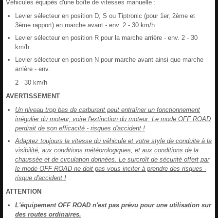
Véhicules équipés d'une boîte de vitesses manuelle :
Levier sélecteur en position D, S ou Tiptronic (pour 1er, 2ème et
3ème rapport) en marche avant - env. 2 - 30 km/h
Levier sélecteur en position R pour la marche arrière - env. 2 - 30
km/h
Levier sélecteur en position N pour marche avant ainsi que marche
arrière - env.
2 - 30 km/h
AVERTISSEMENT
Un niveau trop bas de carburant peut entraîner un fonctionnement
irrégulier du moteur, voire l'extinction du moteur. Le mode OFF ROAD
perdrait de son efficacité - risques d'accident !
Adaptez toujours la vitesse du véhicule et votre style de conduite à la
visibilité, aux conditions météorologiques, et aux conditions de la
chaussée et de circulation données. Le surcroît de sécurité offert par
le mode OFF ROAD ne doit pas vous inciter à prendre des risques -
risque d'accident !
ATTENTION
L'équipement OFF ROAD n'est pas prévu pour une utilisation sur
des routes ordinaires.