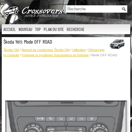
ACCUEIL
NOUVEAU
TOP
PLAN DU SITE
RECHERCHE
Škoda Yéti: Mode OFF ROAD
Škoda Yéti
/
Manuel du conducteur Škoda Yéti
/
Utilisation
/
Démarrage
et conduite
/
Freinage et systèmes d'assistance du freinage
/ Mode OFF ROAD