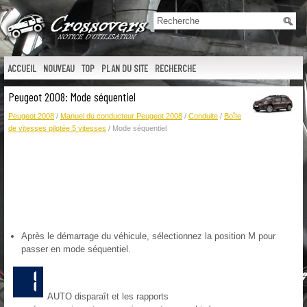
ACCUEIL
NOUVEAU
TOP
PLAN DU SITE
RECHERCHE
Peugeot 2008: Mode séquentiel
Peugeot 2008
/
Manuel du conducteur Peugeot 2008
/
Conduite
/
Boîte
de vitesses pilotée 5 vitesses
/ Mode séquentiel
Après le démarrage du véhicule, sélectionnez la position M pour
passer en mode séquentiel.
AUTO disparaît et les rapports