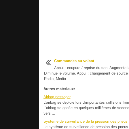
Commandes au volant
Appui : coupure / reprise du son. Augmente 
Diminue le volume. Appui : changement de source 
Radio, Media. ...
Autres materiaux:
Airbag passager
L'airbag se déploie lors d'importantes collisions fro
L'airbag se gonfle en quelques millièmes de secon
vers ...
Système de surveillance de la pression des pneus
Le système de surveillance de pression des pneus (T