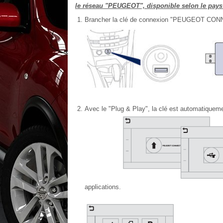
le réseau "PEUGEOT", disponible selon le pays e
Brancher la clé de connexion "PEUGEOT CONN
Avec le "Plug & Play", la clé est automatiquement
applications.