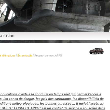
RECHERCHE
t télématique
/
Écran tactile
/ Peugeot connect APPS
ications d'aide à la conduite en temps réel qui permet l'accès à
i c, les zones de danger, les prix des carburants, les disponibilités de
nditions météorologiques, les bonnes adresses ... Il inclut l'accès au
 "PEUGEOT CONNECT APPS" est un contrat de service à souscrire dans