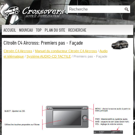
ACCUEIL
NOUVEAU
TOP
PLAN DU SITE
RECHERCHE
Citroën C4 Aircross: Premiers pas - Façade
Citroën C4 Aircross
/
Manuel du conducteur Citroën C4 Aircross
/
Audio
et télématique
/
Système AUDIO-CD TACTILE
/ Premiers pas - Façade