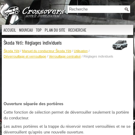
ACCUEIL
NOUVEAU
TOP
PLAN DU SITE
RECHERCHE
Škoda Yéti: Réglages individuels
Škoda Yéti
/
Manuel du conducteur Škoda Yéti
/
Utilisation
/
Déverrouillage et verrouillage
/
Verrouillage centralisé
/ Réglages individuels
Ouverture séparée des portières
Cette fonction de sélection permet de déverrouiller seulement la portière
du conducteur.
Les autres portières et la trappe du réservoir restent verrouillées et ne se
déverrouillent qu'après une nouvelle ouverture.