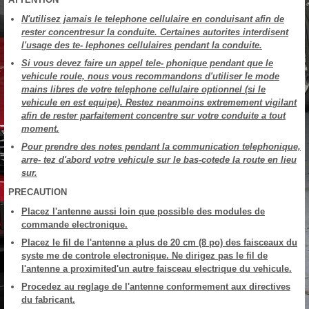
N'utilisez jamais le telephone cellulaire en conduisant afin de
rester concentresur la conduite. Certaines autorites interdisent
l'usage des te- lephones cellulaires pendant la conduite.
Si vous devez faire un appel tele- phonique pendant que le
vehicule roule, nous vous recommandons d'utiliser le mode
mains libres de votre telephone cellulaire optionnel (si le
vehicule en est equipe). Restez neanmoins extremement vigilant
afin de rester parfaitement concentre sur votre conduite a tout
moment.
Pour prendre des notes pendant la communication telephonique,
arre- tez d'abord votre vehicule sur le bas-cotede la route en lieu
sur.
PRECAUTION
Placez l'antenne aussi loin que possible des modules de
commande electronique.
Placez le fil de l'antenne a plus de 20 cm (8 po) des faisceaux du
syste me de controle electronique. Ne dirigez pas le fil de
l'antenne a proximited'un autre faisceau electrique du vehicule.
Procedez au reglage de l'antenne conformement aux directives
du fabricant.