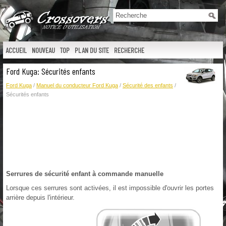
ACCUEIL
NOUVEAU
TOP
PLAN DU SITE
RECHERCHE
Ford Kuga: Sécurités enfants
Ford Kuga
/
Manuel du conducteur Ford Kuga
/
Sécurité des enfants
/
Sécurités enfants
Serrures de sécurité enfant à commande manuelle
Lorsque ces serrures sont activées, il est impossible d'ouvrir les portes
arrière depuis l'intérieur.