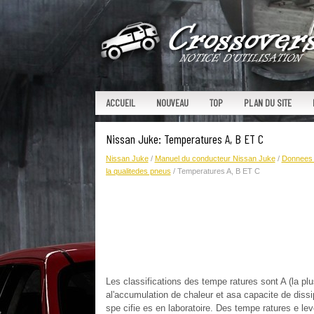
ACCUEIL
NOUVEAU
TOP
PLAN DU SITE
Nissan Juke: Temperatures A, B ET C
Nissan Juke
/
Manuel du conducteur Nissan Juke
/
Donnees 
la qualitedes pneus
/ Temperatures A, B ET C
Les classifications des tempe ratures sont A (la plus
al'accumulation de chaleur et asa capacite de dissip
spe cifie es en laboratoire. Des tempe ratures e le