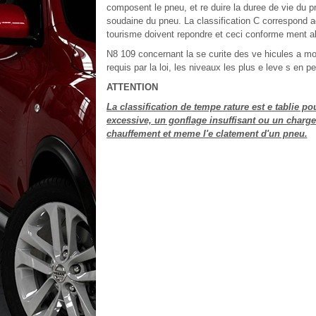
composent le pneu, et re duire la duree de vie du 
soudaine du pneu. La classification C correspond 
tourisme doivent repondre et ceci conforme ment a
N8 109 concernant la se curite des ve hicules a mot
requis par la loi, les niveaux les plus e leve s en p
ATTENTION
La classification de tempe rature est e tablie p
excessive, un gonflage insuffisant ou un charg
chauffement et meme l'e clatement d'un pneu.