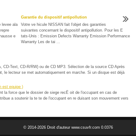
Garantie du dispositif antipollution
e levee ala
Votre ve hicule NISSAN fait l'objet des garanties
 repre
suivantes concernant le dispositif antipollution. Pour les E
chausse e
tats-Unis : Emission Defects Warranty Emission Performance
Warranty Les de tai ...
DA, CD-Text, CD-R/RW) ou de CD MP3. Sélection de la source CD Après
aut, le lecteur se met automatiquement en marche. Si un disque est déjà
n est equipe )
sant la force que le dossier de siege recË oit de l'occupant en cas de
ntribue a soutenir la te te de l'occupant en re duisant son mouvement vers
© 2014-2026 Droit d'auteur www.csuvfr.com 0.0376