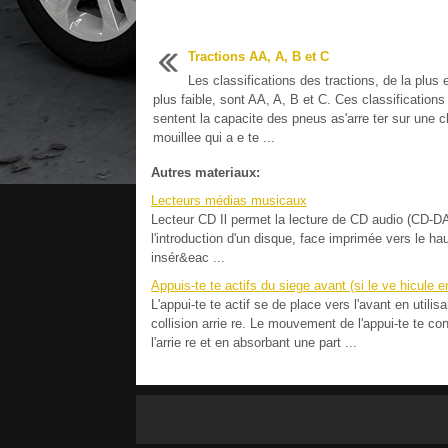
Tractions AA, A, B et C
Les classifications des tractions, de la plus 
plus faible, sont AA, A, B et C. Ces classifications
sentent la capacite des pneus as'arre ter sur une 
mouillee qui a e te ...
Autres materiaux:
Lecteurs médias musicaux
Lecteur CD Il permet la lecture de CD audio (CD-
l'introduction d'un disque, face imprimée vers le h
insér&eac ...
Appuis-te te actifs du siege avant (si le ve hicule e
L'appui-te te actif se de place vers l'avant en utili
collision arrie re. Le mouvement de l'appui-te te co
l'arrie re et en absorbant une part ...