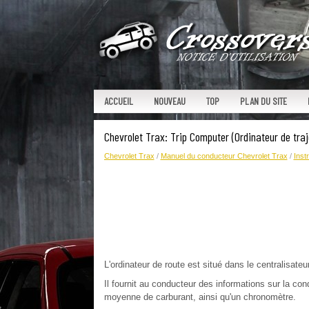
ACCUEIL
NOUVEAU
TOP
PLAN DU SITE
Chevrolet Trax: Trip Computer (Ordinateur de traj
Chevrolet Trax
/
Manuel du conducteur Chevrolet Trax
/
Inst
L'ordinateur de route est situé dans le centralisateu
Il fournit au conducteur des informations sur la co
moyenne de carburant, ainsi qu'un chronomètre.