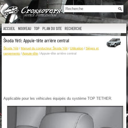
ACCUEIL
NOUVEAU
TOP
PLAN DU SITE
RECHERCHE
Škoda Yéti: Appuie-tête arrière central
Škoda Yéti
/
Manuel du conducteur Škoda Yéti
/
Utilisation
/
Sièges et
rangements
/
Appuie-tête
/ Appuie-tête arrière central
Applicable pour les véhicules équipés du système TOP TETHER.