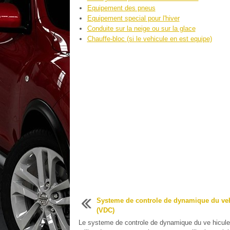
Equipement des pneus
Equipement special pour l'hiver
Conduite sur la neige ou sur la glace
Chauffe-bloc (si le vehicule en est equipe)
Systeme de controle de dynamique du ve
(VDC)
Le systeme de controle de dynamique du ve hicul