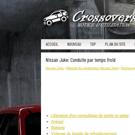
ACCUEIL
NOUVEAU
TOP
PLAN DU SITE
Nissan Juke: Conduite par temps froid
Nissan Juke
/
Manuel du conducteur Nissan Juke
/
Demarrag
Liberation d'un verrouillage de portie re gelee
Antigel
Batterie
Vidange du liquide de refroidissement