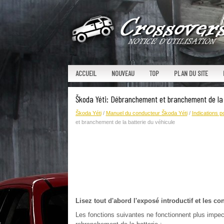
ACCUEIL
NOUVEAU
TOP
PLAN DU SITE
Škoda Yéti: Débranchement et branchement de la 
Škoda Yéti
/
Manuel du conducteur Škoda Yéti
/
Indications pou
et branchement de la batterie du véhicule
Lisez tout d'abord l'exposé introductif et les co
Les fonctions suivantes ne fonctionnent plus impe