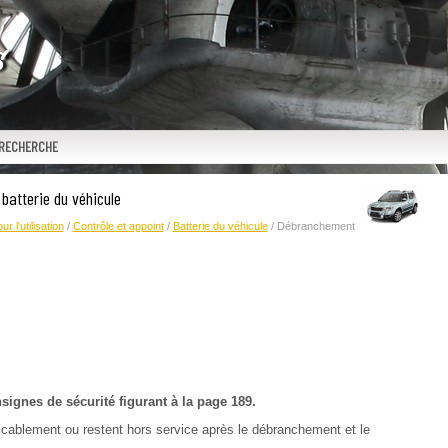
RECHERCHE
batterie du véhicule
r l'utilisation
/
Contrôle et appoint
/
Batterie du véhicule
/ Débranchement
nsignes de sécurité figurant à la page 189.
ccablement ou restent hors service après le débranchement et le