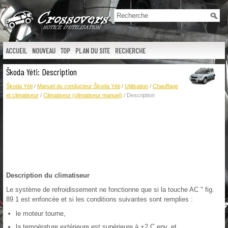
ACCUEIL
NOUVEAU
TOP
PLAN DU SITE
RECHERCHE
Škoda Yéti: Description
Škoda Yéti
/
Manuel du conducteur Škoda Yéti
/
Utilisation
/
Chauffage
et climatiseur
/
Climatiseur (climatiseur manuel)
/ Description
Description du climatiseur
Le système de refroidissement ne fonctionne que si la touche AC " fig.
89 1 est enfoncée et si les conditions suivantes sont remplies :
le moteur tourne,
la température extérieure est supérieure à +2 C env. et