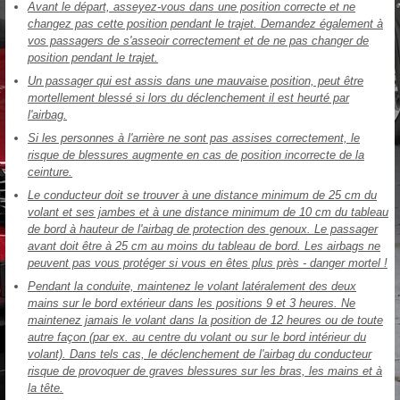
Avant le départ, asseyez-vous dans une position correcte et ne
changez pas cette position pendant le trajet. Demandez également à
vos passagers de s'asseoir correctement et de ne pas changer de
position pendant le trajet.
Un passager qui est assis dans une mauvaise position, peut être
mortellement blessé si lors du déclenchement il est heurté par
l'airbag.
Si les personnes à l'arrière ne sont pas assises correctement, le
risque de blessures augmente en cas de position incorrecte de la
ceinture.
Le conducteur doit se trouver à une distance minimum de 25 cm du
volant et ses jambes et à une distance minimum de 10 cm du tableau
de bord à hauteur de l'airbag de protection des genoux. Le passager
avant doit être à 25 cm au moins du tableau de bord. Les airbags ne
peuvent pas vous protéger si vous en êtes plus près - danger mortel !
Pendant la conduite, maintenez le volant latéralement des deux
mains sur le bord extérieur dans les positions 9 et 3 heures. Ne
maintenez jamais le volant dans la position de 12 heures ou de toute
autre façon (par ex. au centre du volant ou sur le bord intérieur du
volant). Dans tels cas, le déclenchement de l'airbag du conducteur
risque de provoquer de graves blessures sur les bras, les mains et à
la tête.