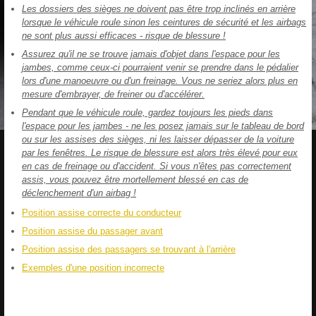
Les dossiers des sièges ne doivent pas être trop inclinés en arrière
lorsque le véhicule roule sinon les ceintures de sécurité et les airbags
ne sont plus aussi efficaces - risque de blessure !
Assurez qu'il ne se trouve jamais d'objet dans l'espace pour les
jambes, comme ceux-ci pourraient venir se prendre dans le pédalier
lors d'une manoeuvre ou d'un freinage. Vous ne seriez alors plus en
mesure d'embrayer, de freiner ou d'accélérer.
Pendant que le véhicule roule, gardez toujours les pieds dans
l'espace pour les jambes - ne les posez jamais sur le tableau de bord
ou sur les assises des sièges, ni les laisser dépasser de la voiture
par les fenêtres. Le risque de blessure est alors très élevé pour eux
en cas de freinage ou d'accident. Si vous n'êtes pas correctement
assis, vous pouvez être mortellement blessé en cas de
déclenchement d'un airbag !
Position assise correcte du conducteur
Position assise du passager avant
Position assise des passagers se trouvant à l'arrière
Exemples d'une position incorrecte