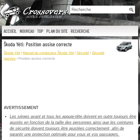
ACCUEIL
NOUVEAU
TOP
PLAN DU SITE
RECHERCHE
Škoda Yéti: Position assise correcte
Škoda Yéti
/
Manuel du conducteur Škoda Yéti
/
Sécurité
/
Sécurité
passive
/ Position assise correcte
AVERTISSEMENT
Les sièges avant et tous les appuie-tête doivent en outre toujours être
ajustés en fonction de la taille des personnes ainsi que les ceintures
de sécurité doivent toujours être ajustées correctement, afin de
garantir une protection optimale pour vous et vos passagers.