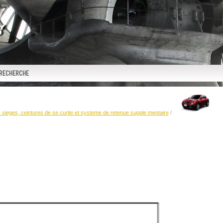
RECHERCHE
- sieges, ceintures de se curite et systeme de retenue supple mentaire
/