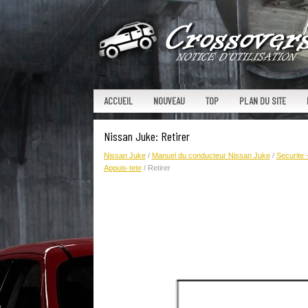
ACCUEIL
NOUVEAU
TOP
PLAN DU SITE
Nissan Juke: Retirer
Nissan Juke
/
Manuel du conducteur Nissan Juke
/
Securite 
Appuis-tete
/ Retirer