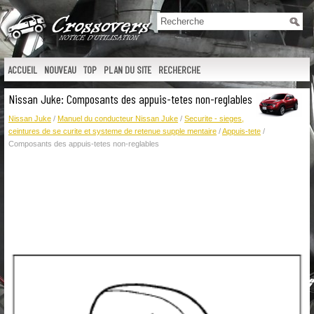
ACCUEIL
NOUVEAU
TOP
PLAN DU SITE
RECHERCHE
Nissan Juke: Composants des appuis-tetes non-reglables
Nissan Juke
/
Manuel du conducteur Nissan Juke
/
Securite - sieges,
ceintures de se curite et systeme de retenue supple mentaire
/
Appuis-tete
/
Composants des appuis-tetes non-reglables